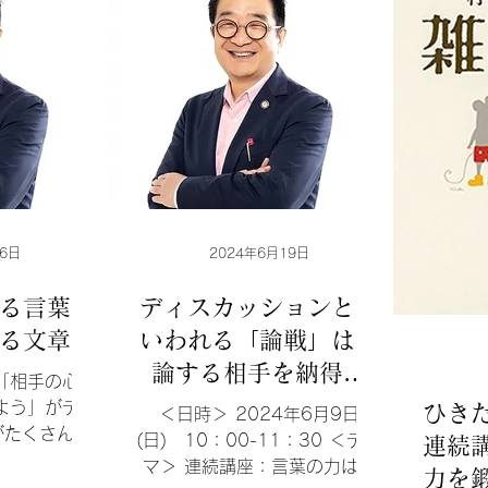
6日
2024年6月19日
る言葉。
ディスカッションとも
る文章。
いわれる「論戦」は議
論する相手を納得さ
「相手の心と
せ、合意を得ながら、
よう」がテー
ひき
＜日時＞ 2024年6月9日
がたくさん出
高次な結論を導き出す
(日) 10：00-11：30 ＜テー
連続
瞬発力が重
マ＞ 連続講座：言葉の力は、
事が目的です。
力を
ても言語化が