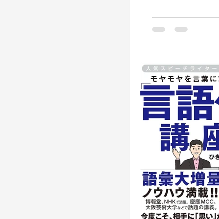
大事。あまり深
「言葉の遊び」と
やってみました。
クニック：その