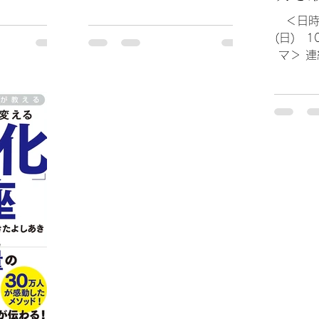
生きるチカラ 第４回「論戦に
ので
く考えすぎず
強くなる、言葉で負けない人に
＜日時
して楽しんで
なろう」 ＜講師＞ ひきた よし
(日) 1
 ①表現のテ
あき さん ＜受講後記＞ 「論
マ＞ 
１...
戦」という言葉を聞くと、「言
生きるチ
葉のケンカ」というイメージを
鍛えて
持って...
なる」 
き さん