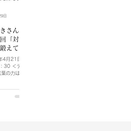
29日
あきさん
回「対話
鍛えて、
ション能
年4月21日
よう」
1：30 ＜テー
言葉の力は、
回「対話力、
コミュニケー
よう」 ＜講
しあき さん
＞...