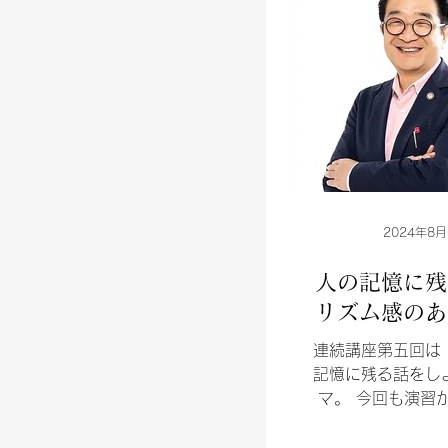
2024年8月
人の記憶に残
リズム感のあ
連続講座第五回は
記憶に残る話をし
マ。 今回も演習
てきましたが、 
視、できていなく