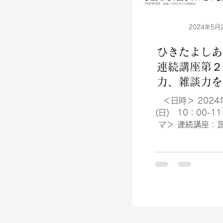
2024年5月
ひきたよし
連続講座第２
力、雑談力を
コミュニケー
＜日時＞ 2024
力をあげ
(日) 10：00-1
マ＞ 連続講座：
生きるチカラ 第2
雑談力を鍛えて、
ション能力をあげ
師＞ ひきた よ
＜受講後の感想