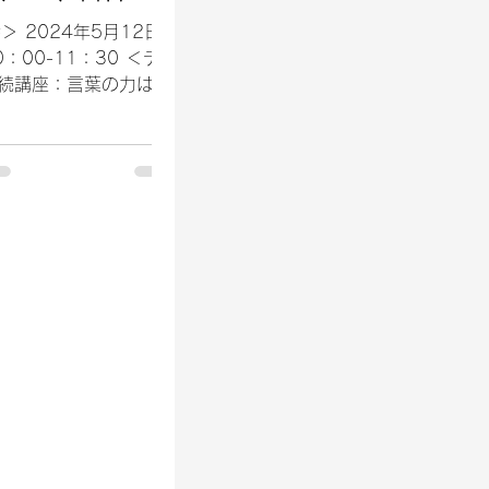
きる人になる」
＞ 2024年5月12日
0：00-11：30 ＜テー
連続講座：言葉の力は、
カラ 第3回「発想力を
、面白い話のできる人に
＜講師＞ ひきた よしあ
 ＜受講後記＞ ●はし
がき...