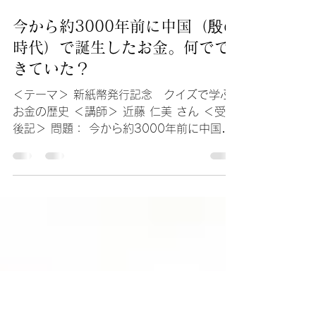
2024年8月6日
今から約3000年前に中国（殷の
時代）で誕生したお金。何でで
きていた？
＜テーマ＞ 新紙幣発行記念 クイズで学ぶ
お金の歴史 ＜講師＞ 近藤 仁美 さん ＜受講
後記＞ 問題： 今から約3000年前に中国
（殷の時代）で誕生したお金。何でできてい
た？ A 木 B 金 C 貝 正解はCの
「貝」。 中でも「キイロダカラ」という小
さな宝貝を使用していました...