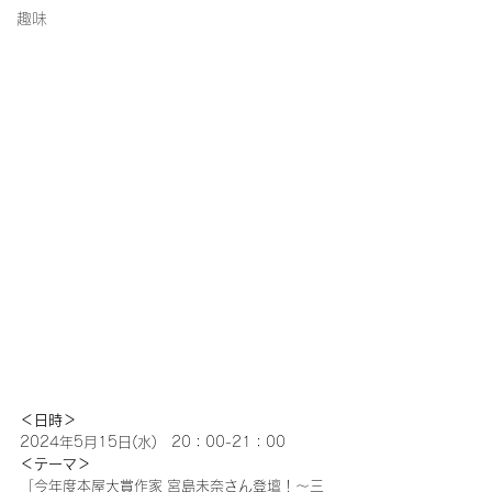
趣味
＜日時＞
2024年5月15日(水)　20：00-21：00
＜テーマ＞
「今年度本屋大賞作家 宮島未奈さん登壇！〜三