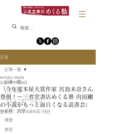
記事
記事一覧
kentaro okada
記事一覧
2024年5月29日
「今年度本屋大賞作家 宮島未奈さん
ビジネス
登壇！〜三省堂書店めくる塾 内田剛
コミュニケーション
の小説がもっと面白くなる読書会」
小説・文学
更新日：
2024年6月19日
健康
教育