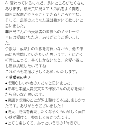
A. 変わっているけれど、良いところがたくさん
あります。破天荒に見えて人の話をよく聞き、
周囲に配慮ができることできるところですね。
そして、島崎のような友達は絶対いて欲しいと
思いました。
⑤宮島さんから受講者の皆様へのメッセージ
本日は受講いただき、ありがとうございまし
た。
今後は「成瀬」の看板を背負いながら、他の作
品にも挑戦していきたいと思います。とにかく
打席に立って、書くしかないなと。恋愛小説に
も是非挑戦したいですね！
これからも応援よろしくお願いいたします。
＜受講者の声＞
●成瀬らしい作者の方だなと思いました。
●来年も本屋大賞受賞者の作家さんのお話を伺え
たら良いなと思います。
●裏話や成瀬のことが沢山聴けて本当に楽しかっ
たです。ありがとうございました！
●成天、成信を再読したくなるくらい楽しく面白
い話が聞けて、参加して良かったです。
●とても楽しくて、あっという間の1時間でし