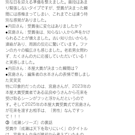
別な日を迎える準備を整えました。普段はあま
り緊張しないタイプですが、受賞が決まった瞬
間には感極まってしまい、これまでとは違う特
別な感覚がありました。
●内田さん：受賞後に変化はありましたか？
●宮島さん：受賞後は、知らない人から声をかけ
られることが増えました。古い知り合いからも
連絡があり、周囲の反応に驚いています。ファ
ンの方々の幅広さも感じました。老若男女問わ
ず、たくさんの方に応援していただいている！
と実感しました。
●内田さん：本屋大賞が決まった瞬間は？
●宮島さん：編集者の水本さんの表情で察しまし
た笑笑笑
特に印象的だったのは、宮島さんが、2023年の
本屋大賞受賞者である凪良ゆうさんから花束を
受け取るシーンがフッと浮かんだというので
す。そして2025年の本屋大賞受賞式で宮島さん
が花束を渡すお相手は、「男性」なんですっ
て！！！
③「成瀬シリーズ」の裏話
受賞作「成瀬は天下を取りにいく」のタイトル
は、宮島さん自身が最初から考えていたもの