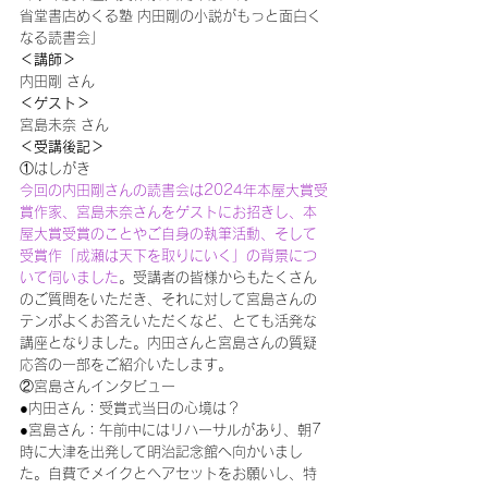
省堂書店めくる塾 内田剛の小説がもっと面白く
なる読書会」
＜講師＞
内田剛 さん
＜ゲスト＞
宮島未奈 さん
＜受講後記＞
①はしがき
今回の内田剛さんの読書会は2024年本屋大賞受
賞作家、宮島未奈さんをゲストにお招きし、本
屋大賞受賞のことやご自身の執筆活動、そして
受賞作「成瀬は天下を取りにいく」の背景につ
いて伺いました
。受講者の皆様からもたくさん
のご質問をいただき、それに対して宮島さんの
テンポよくお答えいただくなど、とても活発な
講座となりました。内田さんと宮島さんの質疑
応答の一部をご紹介いたします。
②宮島さんインタビュー
●内田さん：受賞式当日の心境は？
●宮島さん：午前中にはリハーサルがあり、朝7
時に大津を出発して明治記念館へ向かいまし
た。自費でメイクとヘアセットをお願いし、特