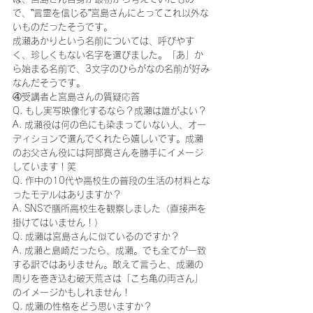
で、”言霊を信じる”宮島さんにとってこれ以外な
いものだったそうです。
成瀬あかりという名前については、呼びやす
く、珍しくもない名字を選びました。「あ」か
ら始まる名前で、3文字のひらがなの名前が好み
なんだそうです。
④受講者と宮島さんの質疑応答
Q. もし実写映像化するなら？成瀬は誰がよい？
A. 成瀬役は何の色にも染まっていない人、オー
ディションで選んでくれたら嬉しいです。成瀬
のお父さん役には阿部寛さんを勝手にイメージ
しています！笑
Q. 作中の10代や高校生の普段の生活の材料とな
ったモデルはありますか？
A. SNSで膳所高校生を観察しました（直接声を
掛けてはいません！）
Q. 成瀬は宮島さんに似ているのですか？
A. 成瀬と島崎だったら、成瀬。でも全てが一致
する訳ではありません。敢えて言うと、成瀬の
周りを巻き込む破天荒さは「こち亀の両さん」
のイメージかもしれません！
Q. 成瀬の性格をどう思いますか？