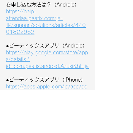
を申し込む方法は？（Android）
https://help-
attendee.peatix.com/ja-
JP/support/solutions/articles/440
01822962
●ピーティックスアプリ（Android）
https://play.google.com/store/app
s/details?
id=com.peatix.android.Azuki&hl=ja
●ピーティックスアプリ（iPhone）
https://apps.apple.com/jp/app/pe
atix-
%E3%83%94%E3%83%BC%E
3%83%86%E3%82%A3%E3%
83%83%E3%82%AF%E3%82
%B9/id561632513
受講を申し込むにより受講規約に同