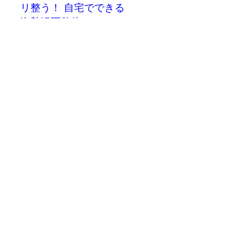
リ整う！ 自宅でできる
姿勢矯正整体」
5月24日(金)
もっと見る
受付終了
クラブ三省堂会員様
へのご案内
クラブ三省堂会員様には受講料
(税抜)の10％をポイントバッ
ク！