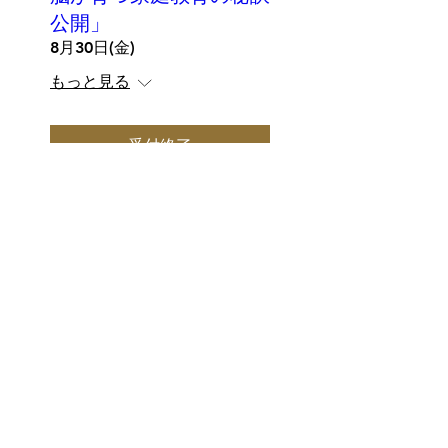
公開」
8月30日(金)
もっと見る
受付終了
クラブ三省堂会員様
へのご案内
クラブ三省堂会員様には受講料
(税抜)の10％をポイントバッ
ク！
未登録の方は下のリンクボタンか