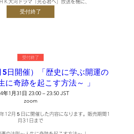
ＮＨＫ大河ドラマ「光る君へ」放送を機に、

語』を再読してみようと思われた方へ。

受付終了
を手がかりに、『源氏物語』全3部のなかでも、

かで人気のある第1部を読んでいきます。

ーテラー・紫式部が、物語の構造を明確にし、

ために巧妙に和歌を配置しているからです。
シェア
受付終了
2月5日開催）「歴史に学ぶ開運の
生に奇跡を起こす方法～ 」
24年1月31日 23:00 – 23:50 JST
zoom
3年12月５日に開催した内容になります。販売期間1
月31日まで

運の法則～人生に奇跡を起こす方法～ 」　
