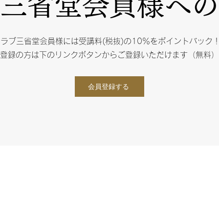
三省堂会員様への
ラブ三省堂会員様には受講料(税抜)の10％をポイントバック
登録の方は下のリンクボタンからご登録いただけます（無料）
会員登録する
受講を申し込むにより受講規約に同意したこととさせていただきます
受講規約
いて
特定商取引法に基づく表記
© SANSEIDO BOOKSTORE LTD. All rights reserved.