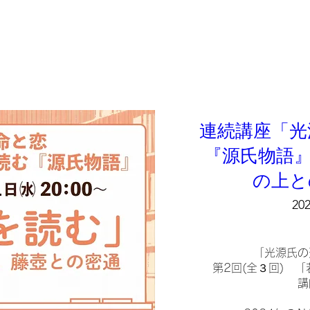
作中に登場する和歌
ひときわ華や
稀代のストーリ
情緒を高める
連続講座「光
『源氏物語』
の上と
20
「光源氏の
第2回(全３回)　
講