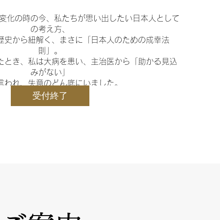
変化の時の今、私たちが思い出したい日本人として
の考え方、

を歴史から紐解く、まさに「日本人のための成幸法
則」。

たとき、私は大病を患い、主治医から「助かる見込
みがない」

言われ、失意のどん底にいました。

受付終了
れた時間を、 日本人として生きよう」と心に決め
てから、

生に奇跡が起こり始めたのです。

新の気づきを交えて、最強の日本人の生き方をご紹
介し、

年とし、心豊かな人生を送るためのヒントをお伝え
します。
シェア