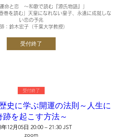
運命と恋　〜和歌で読む『源氏物語』」

桐壺巻を読む」天皇になれない皇子、永遠に成就しな
い恋の予兆

師：鈴木宏子（千葉大学教授）
シェア
受付終了
受付終了
歴史に学ぶ開運の法則～人生に
奇跡を起こす方法～
3年12月05日 20:00 – 21:30 JST
zoom