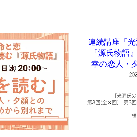
連続講座「光
『源氏物語』
幸の恋人・
20
「光源氏の
第3回(全３回)　第
講
2024年の
『源氏物