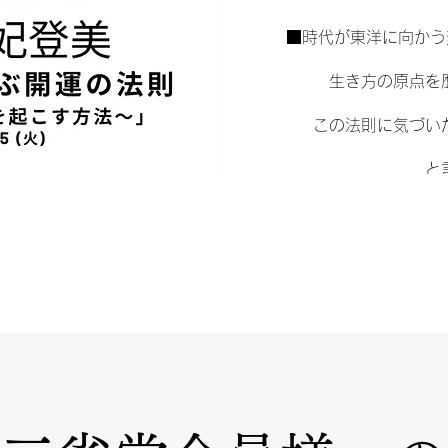
■時代が東洋に向かう
　 生き方の原点
　 この法則に気づい
　 と
法則に気づき、「残さ
人
　 入門講座では、最
　 新しい年を飛躍の