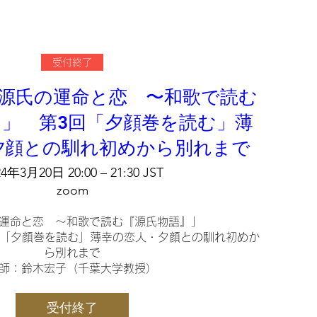
受付終了
源氏の運命と恋 〜和歌で読む
」 第3回「夕顔巻を読む」薄
夕顔との馴れ初めから別れまで
24年3月20日 20:00 – 21:30 JST
zoom
運命と恋　〜和歌で読む『源氏物語』」

3回「夕顔巻を読む」薄幸の恋人・夕顔との馴れ初めか
ら別れまで

師：鈴木宏子（千葉大学教授）

ＮＨＫ大河ドラマ「光る君へ」放送を機に、

受付終了
語』を再読してみようと思われた方へ。
