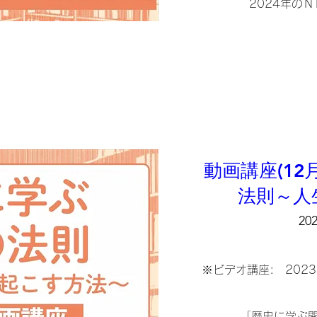
2024年の
『源氏物
作中に登場する和歌
ひときわ華や
稀代のストーリ
情緒を高める
動画講座(1
法則～人
20
※ビデオ講座:　202
「歴史に学ぶ開