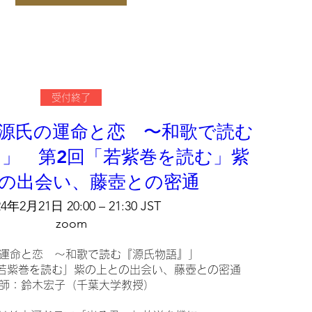
を手がかりに、『源氏物語』全3部のなかでも、

かで人気のある第1部を読んでいきます。

ーテラー・紫式部が、物語の構造を明確にし、

ために巧妙に和歌を配置しているからです。
シェア
受付終了
源氏の運命と恋 〜和歌で読む
」 第2回「若紫巻を読む」紫
の出会い、藤壺との密通
24年2月21日 20:00 – 21:30 JST
zoom
運命と恋　〜和歌で読む『源氏物語』」

「若紫巻を読む」紫の上との出会い、藤壺との密通

師：鈴木宏子（千葉大学教授）
