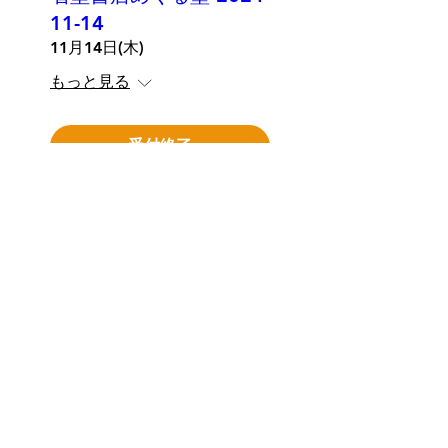
11-14
11月14日(木)
もっと見る
受付終了
クラブ三省堂会員様
へのご案内
クラブ三省堂会員様には受講料
(税抜)の10％をポイントバッ
ク！
未登録の方は下のリンクボタンか