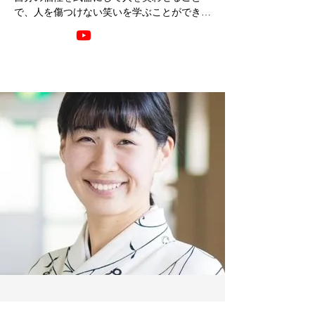
で、人を傷つけない笑いを学ぶことができる
「笑い教育」を事業として展開。全日本学生
落語選手権優勝と小学校教員の経験を掛け合
わせた笑い教材を独自開発し、2022年に一般
社団法人笑ってMeを設立。笑い教育の義務
教育化を目指し、学校の出前授業や企業研修
へ出向き、年間100件以上、4年間で延べ1万
人以上の人々に笑い教育を提供している。テ
レビ朝日「サンデーLive!! 」日本テレビ系列
「ウィークアップ」に出演や、TEDxkobe で
の登壇など、メディアにも多数出演し、名を
広げている。