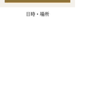
日時・場所
2024年2月21日 20:00 – 21:30
zoom
このイベントをシェア
受講を申し込むにより受講規約に同
意したこととさせていただきます。
個人情報の取扱いについて
特定商取引法に基づく表記
受講規約
お問い合わせ
© SANSEIDO BOOKSTORE LTD.