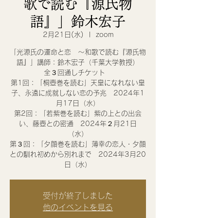
歌で読む『源氏物
語』」鈴木宏子
2月21日(水)
  |  
zoom
「光源氏の運命と恋 〜和歌で読む『源氏物
語』」講師：鈴木宏子（千葉大学教授）
全３回通しチケット
第1回：「桐壺巻を読む」天皇になれない皇
子、永遠に成就しない恋の予兆 2024年1
月17日（水）
第2回：「若紫巻を読む」紫の上との出会
い、藤壺との密通 2024年２月21日
（水）
第３回：「夕顔巻を読む」薄幸の恋人・夕顔
との馴れ初めから別れまで 2024年3月20
日（水）
受付が終了しました
他のイベントを見る