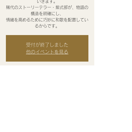
いきます。
稀代のストーリーテラー・紫式部が、物語の
構造を明確にし、
情緒を高めるために巧妙に和歌を配置してい
るからです。
受付が終了しました
他のイベントを見る
日時・場所
2024年2月21日 20:00 – 21:30 JST
zoom
このイベントをシェア