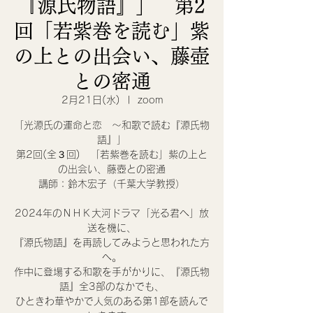
『源氏物語』」 第2
回「若紫巻を読む」紫
の上との出会い、藤壺
との密通
2月21日(水)
  |  
zoom
「光源氏の運命と恋 〜和歌で読む『源氏物
語』」
第2回(全３回) 「若紫巻を読む」紫の上と
の出会い、藤壺との密通
講師：鈴木宏子（千葉大学教授）
2024年のＮＨＫ大河ドラマ「光る君へ」放
送を機に、
『源氏物語』を再読してみようと思われた方
へ。
作中に登場する和歌を手がかりに、『源氏物
語』全3部のなかでも、
ひときわ華やかで人気のある第1部を読んで