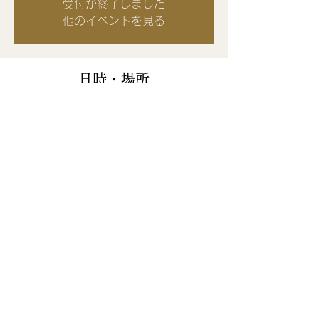
受付が終了しました
他のイベントを見る
日時・場所
2024年6月20日 20:00 – 21:30 JST
zoom
このイベントをシェア
受講を申し込むにより受講規約に同
意したこととさせていただきます。
個人情報の取扱いについて
特定商取引法に基づく表記
受講規約