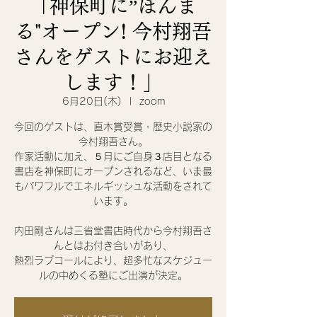
「神保町に”ほんま
る"オープン! 今村翔吾
さんをゲストにお迎え
します！」
6月20日(木)
  |  
zoom
今回のゲストは、直木賞受賞・歴史小説家の
今村翔吾さん。
作家活動に加え、５月にご自身３店目となる
書店を神保町にオープンされるなど、いま最
もパワフルでエネルギッシュな活動をされて
います。
内田剛さんは三省堂書店時代から今村翔吾さ
んとはお付き合いがあり、
熱烈ラブコールにより、超多忙なスケジュー
ルの中めくる塾にご出演が決定。