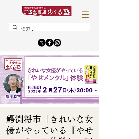
鰐渕将市「きれいな女
優がやっている『やせ